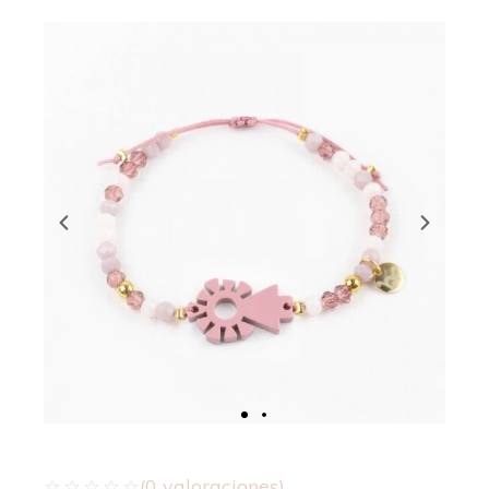
(
0
valoraciones)