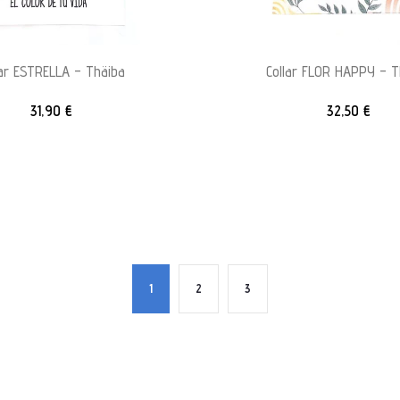
lar ESTRELLA – Thäiba
Collar FLOR HAPPY – T
31,90
€
32,50
€
1
2
3