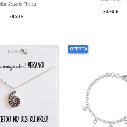
ollar Acuario Thäiba
28,40
€
28,50
€
OFERTA