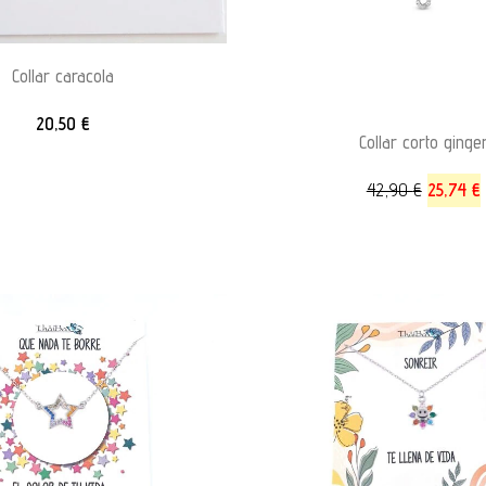
Collar caracola
20,50
€
Collar corto ginge
42,90
€
25,74
€