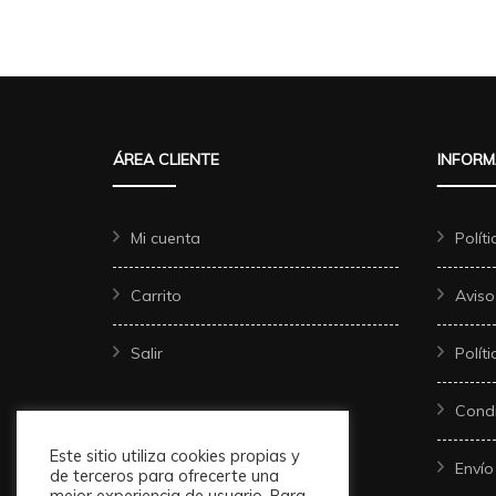
ÁREA CLIENTE
INFORM
Mi cuenta
Polít
Carrito
Aviso
Salir
Polít
Condi
Este sitio utiliza cookies propias y
Envío
de terceros para ofrecerte una
mejor experiencia de usuario. Para