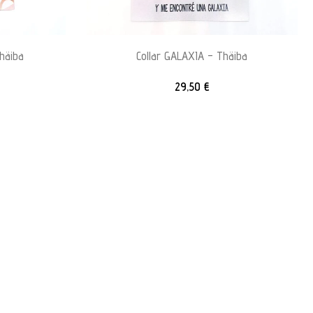
häiba
Collar GALAXIA – Thäiba
29,50
€