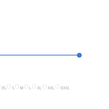
XS
S
M
L
XL
XXL
XXXL