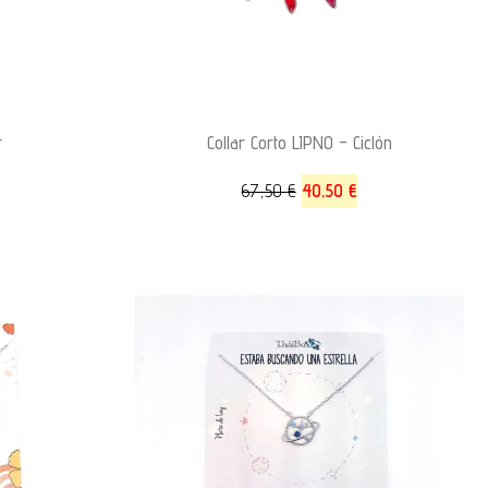
r
Collar Corto LIPNO – Ciclón
67,50
€
40,50
€