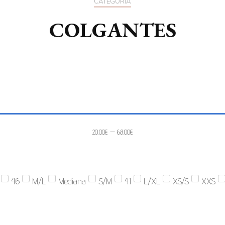
CATEGORÍA
COLGANTES
20.00
€
—
68.00
€
46
M/L
Mediana
S/M
41
L/XL
XS/S
XXS