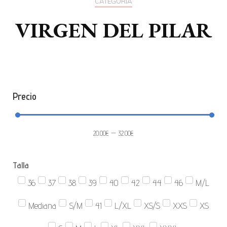
CATEGORÍA
VIRGEN DEL PILAR
Precio
20.00
€
—
32.00
€
Talla
36
37
38
39
40
42
44
46
M/L
Mediana
S/M
41
L/XL
XS/S
XXS
XS