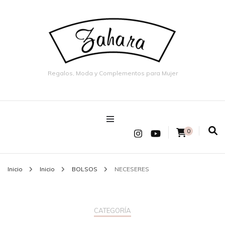
Regalos, Moda y Complementos para Mujer
0
Inicio
Inicio
BOLSOS
NECESERES
CATEGORÍA