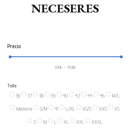
NECESERES
Precio
9.00
€
—
19.00
€
Talla
36
37
38
39
40
42
44
46
M/L
Mediana
S/M
41
L/XL
XS/S
XXS
XS
S
M
L
XL
XXL
XXXL