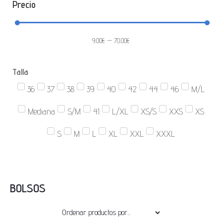
Precio
9.00
€
—
70.00
€
Talla
36
37
38
39
40
42
44
46
M/L
Mediana
S/M
41
L/XL
XS/S
XXS
XS
S
M
L
XL
XXL
XXXL
BOLSOS