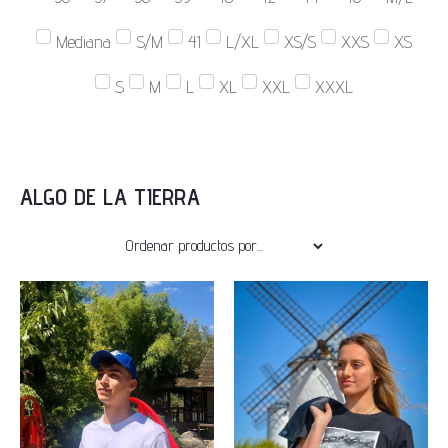
Mediana
S/M
41
L/XL
XS/S
XXS
XS
S
M
L
XL
XXL
XXXL
ALGO DE LA TIERRA