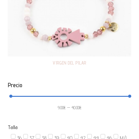
VIRGEN DEL PILAR
Precio
9.00
€
—
40.00
€
Talla
36
37
38
39
40
42
44
46
M/L