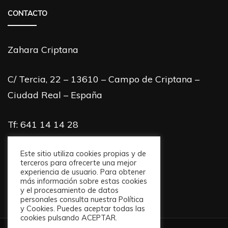
CONTACTO
Zahara Criptana
C/ Tercia, 22 – 13610 – Campo de Criptana –
Ciudad Real – España
Tf: 641 14 14 28
info@zaharacriptana.com
Este sitio utiliza cookies propias y de
terceros para ofrecerte una mejor
experiencia de usuario. Para obtener
más información sobre estas cookies
y el procesamiento de datos
personales consulta nuestra Política
y Cookies. Puedes aceptar todas las
cookies pulsando ACEPTAR.