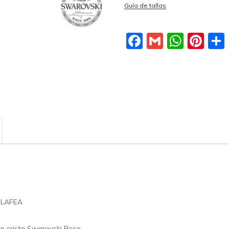
Guía de tallas
Facebook
Gmail
What
Pin
 LAFEA
n crista Swarovski Rose.