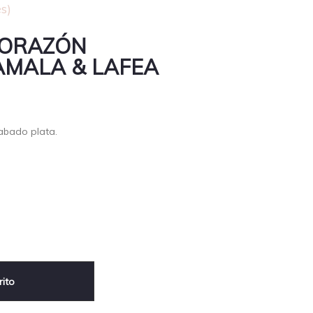
s)
 CORAZÓN
LAMALA & LAFEA
cabado plata.
rito