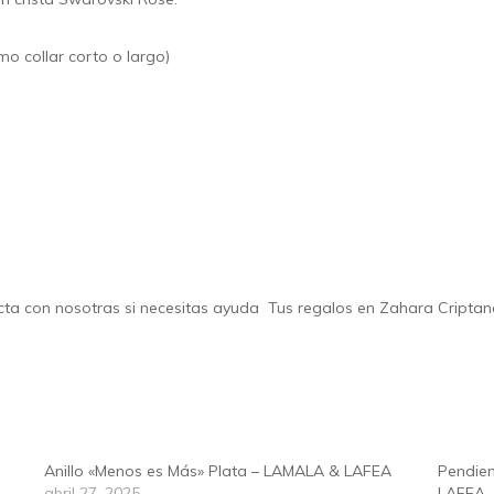
o collar corto o largo)
cta
con nosotras si necesitas ayuda Tus regalos en
Zahara Criptan
Anillo «Menos es Más» Plata – LAMALA & LAFEA
Pendien
abril 27, 2025
LAFEA