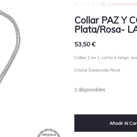
(
0
valoracione
Collar PAZ Y
Plata/Rosa- 
53,50
€
Collar 2 en 1, corto o largo, a
Cristal Swarovski Rose
1 disponibles
Añadir Al Car