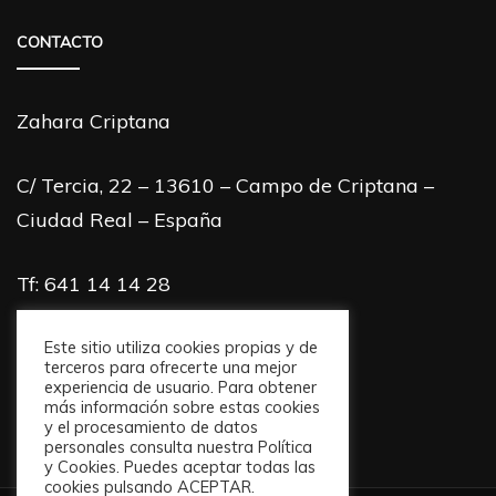
CONTACTO
Zahara Criptana
C/ Tercia, 22 – 13610 – Campo de Criptana –
Ciudad Real – España
Tf: 641 14 14 28
info@zaharacriptana.com
Este sitio utiliza cookies propias y de
terceros para ofrecerte una mejor
experiencia de usuario. Para obtener
más información sobre estas cookies
y el procesamiento de datos
personales consulta nuestra Política
y Cookies. Puedes aceptar todas las
cookies pulsando ACEPTAR.