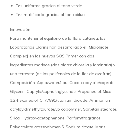
Tez uniforme gracias al tono verde.
Tez matificada gracias al tono «blur»
Innovación
Para mantener el equilibrio de la flora cutánea, los
Laboratorios Clarins han desarrollado el [Microbiote
Complex] en los nuevos SOS Primer con dos
ingredientes marinos (dos algas: chlorella y laminaria) y
uno terrestre (de los polifenoles de la flor de azafrán).
Composición:
Aqua/water/eau. Coco-caprylate/caprate.
Glycerin. Caprylic/capric triglyceride. Propanediol. Mica.
1,2-hexanediol. Ci 77891/titanium dioxide. Ammonium
acryloyldimethyltaurate/vp copolymer. Sorbitan stearate.
Silica. Hydroxyacetophenone. Parfum/fragrance.
Polyacrylate crosspolymer-6. Sodium citrate. Maris