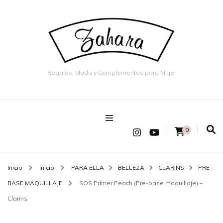
Regalos, Moda y Complementos para Mujer
0
Inicio
Inicio
PARA ELLA
BELLEZA
CLARINS
PRE-
BASE MAQUILLAJE
SOS Primer Peach (Pre-base maquillaje) –
Clarins