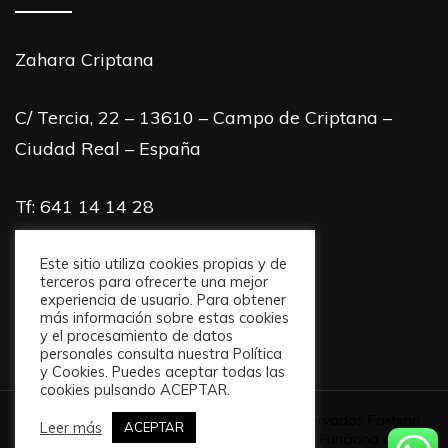
Zahara Criptana
C/ Tercia, 22 – 13610 – Campo de Criptana –
Ciudad Real – España
Tf: 641 14 14 28
info@zaharacriptana.com
Este sitio utiliza cookies propias y de
terceros para ofrecerte una mejor
experiencia de usuario. Para obtener
más información sobre estas cookies
y el procesamiento de datos
personales consulta nuestra Política
y Cookies. Puedes aceptar todas las
cookies pulsando ACEPTAR.
© Copyright 2026
. Todos los derechos reservados
Fashion
Leer más
ACEPTAR
Diva | Desarrollado por
Blossom Themes
. Funciona con