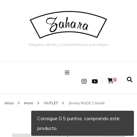
Regalos, Moda y Complementos para Mujer
0
Inicio
Inicio
OUTLET
Jersey NUDE Canalé
Consigue 0.5 puntos, comprando este
producto.