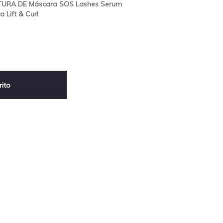
TURA DE Máscara SOS Lashes Serum
Lift & Curl
rito
sApp
terest
Compartir