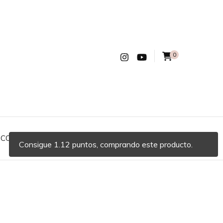
0
COMPLEMENTOS
MODA
OUTLET
Consigue 1.12 puntos, comprando este producto.