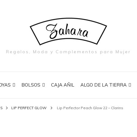
Regalos, Moda y Complementos para Mujer
OYAS
BOLSOS
CAJA AÑIL
ALGO DE LA TIERRA
NS
LIP PERFECT GLOW
Lip Perfector Peach Glow 22 – Clarins