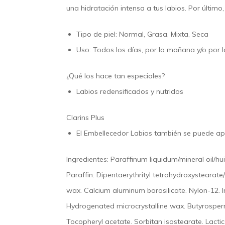
una hidratación intensa a tus labios. Por últim
Tipo de piel:
Normal, Grasa, Mixta, Seca
Uso:
Todos los días, por la mañana y/o por 
¿Qué los hace tan especiales?
Labios redensificados y nutridos
Clarins Plus
El Embellecedor Labios también se puede apl
Ingredientes:
Paraffinum liquidum/mineral oil/hu
Paraffin. Dipentaerythrityl tetrahydroxystearate
wax. Calcium aluminum borosilicate. Nylon-12. I
Hydrogenated microcrystalline wax. Butyrosperm
Tocopheryl acetate. Sorbitan isostearate. Lactic