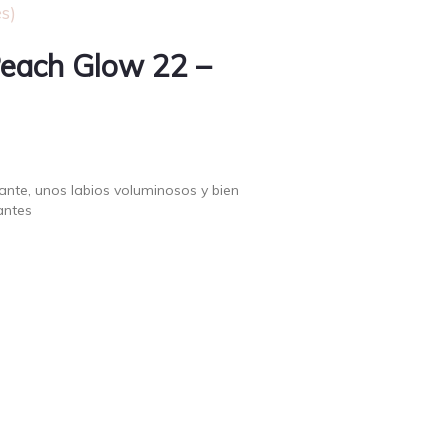
s)
Peach Glow 22 –
iante, unos labios voluminosos y bien
antes