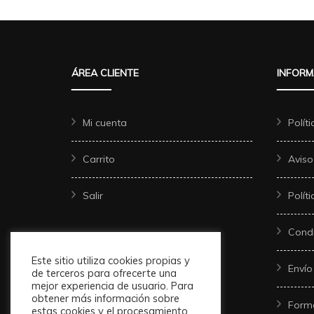
ÁREA CLIENTE
INFORM
Mi cuenta
Polít
Carrito
Aviso
Salir
Polít
Condi
Este sitio utiliza cookies propias y
Envío
de terceros para ofrecerte una
mejor experiencia de usuario. Para
obtener más información sobre
Form
estas cookies y el procesamiento