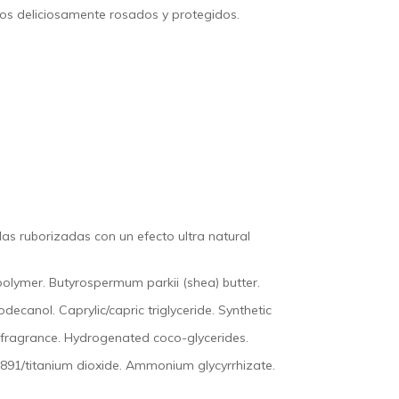
bios deliciosamente rosados y protegidos.
as ruborizadas con un efecto ultra natural
polymer. Butyrospermum parkii (shea) butter.
ecanol. Caprylic/capric triglyceride. Synthetic
um/fragrance. Hydrogenated coco-glycerides.
7891/titanium dioxide. Ammonium glycyrrhizate.