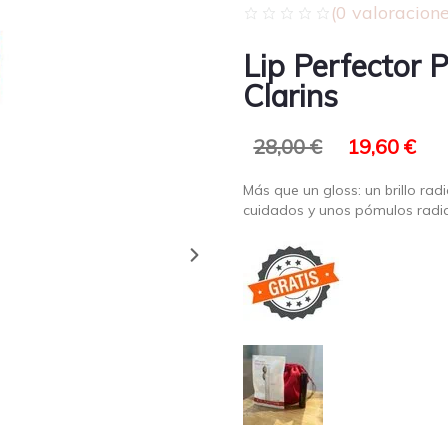
(
0
valoracione
Lip Perfector 
Clarins
28,00
€
19,60
€
Más que un gloss: un brillo rad
cuidados y unos pómulos radi