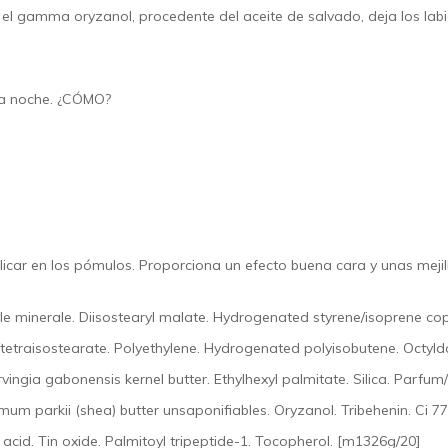
o, el gamma oryzanol, procedente del aceite de salvado, deja los la
la noche.
¿CÓMO?
icar en los pómulos. Proporciona un efecto buena cara y unas mejill
ile minerale. Diisostearyl malate. Hydrogenated styrene/isoprene co
/tetraisostearate. Polyethylene. Hydrogenated polyisobutene. Octyldod
rvingia gabonensis kernel butter. Ethylhexyl palmitate. Silica. Parf
um parkii (shea) butter unsaponifiables. Oryzanol. Tribehenin. Ci 7
 acid. Tin oxide. Palmitoyl tripeptide-1. Tocopherol. [m1326g/20]