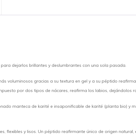
s para dejarlos brillantes y deslumbrantes con una sola pasada.
más voluminosos gracias a su textura en gel y a su péptido reafirm
mpuesto por dos tipos de nácares, reafirma los labios, dejándolos r
nado manteca de karité e insaponificable de karité (planta bio) y
.
s, flexibles y lisos. Un péptido reafirmante único de origen natural