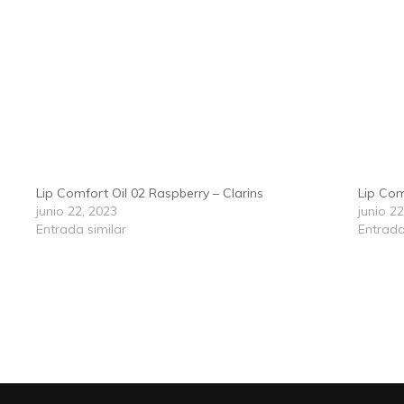
Lip Comfort Oil 02 Raspberry – Clarins
Lip Com
junio 22, 2023
junio 2
Entrada similar
Entrada