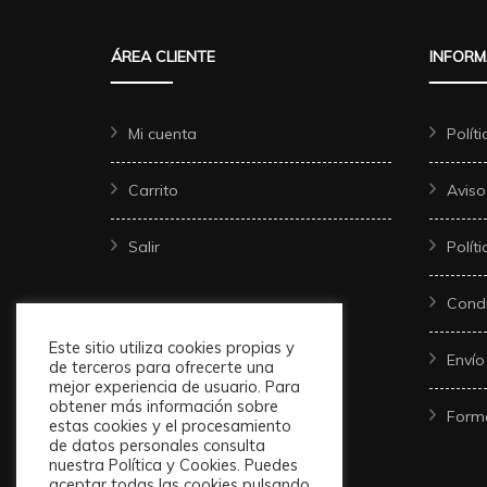
ÁREA CLIENTE
INFORM
Mi cuenta
Polít
Carrito
Aviso
Salir
Polít
Condi
Este sitio utiliza cookies propias y
Envío
de terceros para ofrecerte una
mejor experiencia de usuario. Para
obtener más información sobre
Form
estas cookies y el procesamiento
de datos personales consulta
nuestra Política y Cookies. Puedes
aceptar todas las cookies pulsando