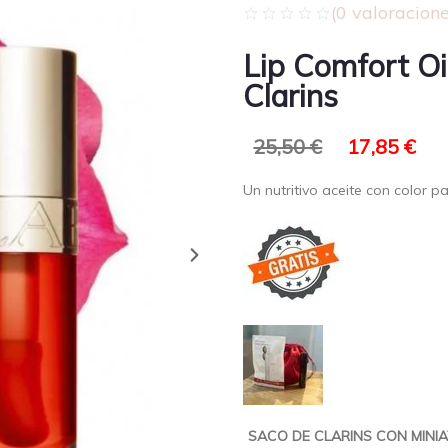
(
0
valoracione
Lip Comfort Oi
Clarins
25,50
€
17,85
€
Un nutritivo aceite con color pa
SACO DE CLARINS CON MINIA