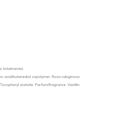
o totalmente).
leic acid/butanediol copolymer. Rosa rubiginosa
r. Tocopheryl acetate. Parfum/fragrance. Vanillin.