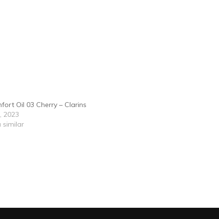
fort Oil 03 Cherry – Clarins
2, 2023
 similar