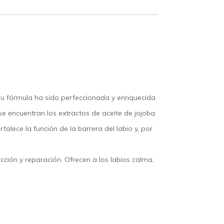
t. Su fórmula ha sido perfeccionada y enriquecida
 se encuentran los extractos de aceite de jojoba
alece la función de la barrera del labio y, por
ección y reparación. Ofrecen a los labios calma,