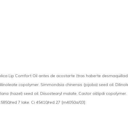
lica Lip Comfort Oil antes de acostarte (tras haberte desmaquillad
dilinoleate copolymer. Simmondsia chinensis (jojoba) seed oil. Dilino
ellana (hazel) seed oil. Diisostearyl malate. Castor oil/ipdi copolyme
 15850/red 7 lake. Ci 45410/red 27 [m4050a/03]