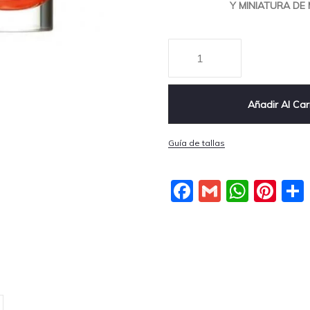
Y MINIATURA DE M
Añadir Al Car
Guía de tallas
Facebook
Gmail
What
Pin