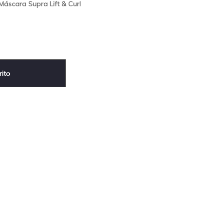
áscara Supra Lift & Curl
rito
sApp
terest
Compartir