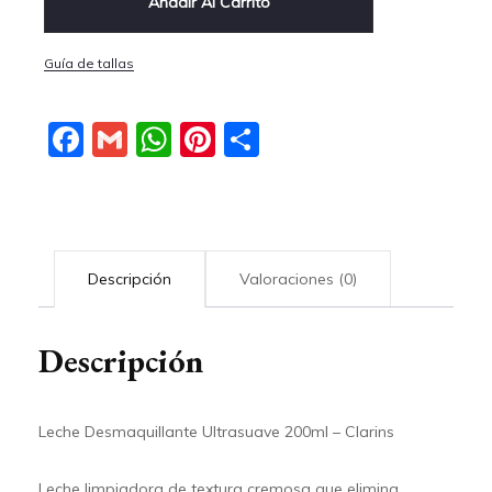
Añadir Al Carrito
Guía de tallas
Facebook
Gmail
WhatsApp
Pinterest
Compartir
Descripción
Valoraciones (0)
Descripción
Leche Desmaquillante Ultrasuave 200ml – Clarins
Leche limpiadora de textura cremosa que elimina