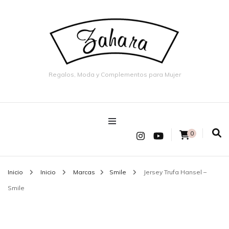
Regalos, Moda y Complementos para Mujer
0
Inicio
Inicio
Marcas
Smile
Jersey Trufa Hansel –
Smile