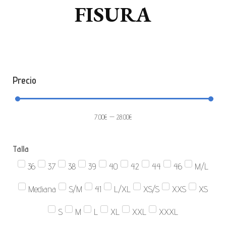
FISURA
Precio
7.00
€
—
28.00
€
Talla
36
37
38
39
40
42
44
46
M/L
Mediana
S/M
41
L/XL
XS/S
XXS
XS
S
M
L
XL
XXL
XXXL