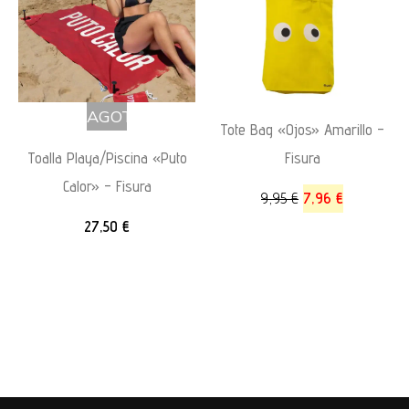
AGOTADO
Tote Bag «Ojos» Amarillo –
Toalla Playa/Piscina «Puto
Fisura
Calor» – Fisura
9,95
€
7,96
€
27,50
€