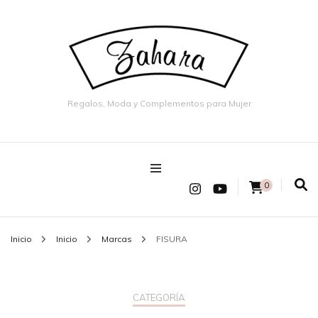
Regalos, Moda y Complementos para Mujer
0
Inicio
Inicio
Marcas
FISURA
CATEGORÍA