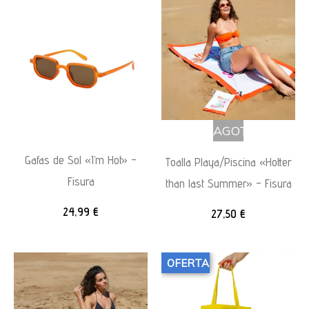
AGOTADO
Gafas de Sol «I’m Hot» –
Toalla Playa/Piscina «Hotter
Fisura
than last Summer» – Fisura
24,99
€
27,50
€
OFERTA