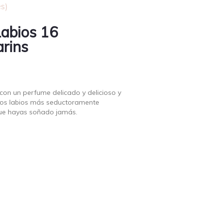
s)
Labios 16
rins
 con un perfume delicado y delicioso y
e los labios más seductoramente
 que hayas soñado jamás.