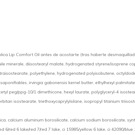
lica Lip Comfort Oil antes de acostarte (tras haberte desmaquillad
uile minerale, diisostearyl malate, hydrogenated styrene/isoprene c
etraisostearate, polyethylene, hydrogenated polyisobutene, octyldodeca
saponifiables, irvingia gabonensis kernel butter, ethylhexyl palmit
etyl peg/ppg-10/1 dimethicone, hexyl laurate, polyglyceryl-4 isosteara
tan isostearate, triethoxycaprylylsilane, isopropyl titanium triisostea
ilica, calcium aluminum borosilicate, calcium sodium borosilicate, syn
ed 6/red 6 lake/red 7/red 7 lake, ci 15985/yellow 6 lake, ci 42090/blue