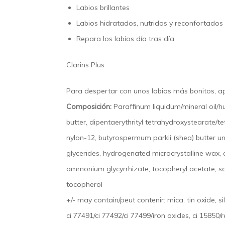
Labios brillantes
Labios hidratados, nutridos y reconfortados
Repara los labios día tras día
Clarins Plus
Para despertar con unos labios más bonitos, ap
Composición:
Paraffinum liquidum/mineral oil/h
butter, dipentaerythrityl tetrahydroxystearate/t
nylon-12, butyrospermum parkii (shea) butter un
glycerides, hydrogenated microcrystalline wax, c
ammonium glycyrrhizate, tocopheryl acetate, sorbi
tocopherol
+/- may contain/peut contenir: mica, tin oxide, s
ci 77491/ci 77492/ci 77499/iron oxides, ci 15850/r