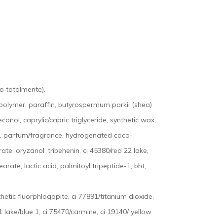
o totalmente).
opolymer, paraffin, butyrospermum parkii (shea)
nol, caprylic/capric triglyceride, synthetic wax,
ate, parfum/fragrance, hydrogenated coco-
te, oryzanol, tribehenin, ci 45380/red 22 lake,
rate, lactic acid, palmitoyl tripeptide-1, bht,
thetic fluorphlogopite, ci 77891/titanium dioxide,
 1 lake/blue 1, ci 75470/carmine, ci 19140/ yellow