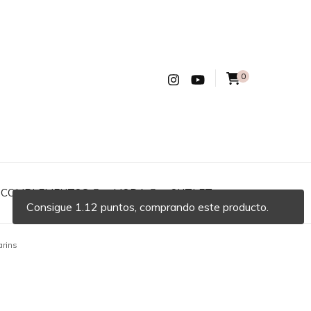
0
COMPLEMENTOS
MODA
OUTLET
Consigue 1.12 puntos, comprando este producto.
rins