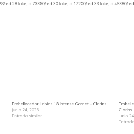
 28/red 28 lake, ci 73360/red 30 lake, ci 17200/red 33 lake, ci 45380/r
Embellecedor Labios 18 Intense Garnet – Clarins
Embelle
junio 24, 2023
Clarins
Entrada similar
junio 2
Entrada