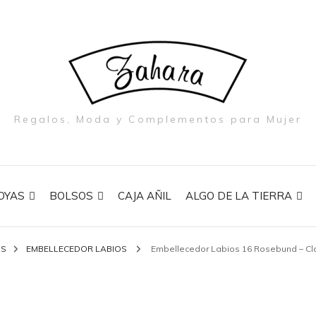
Regalos, Moda y Complementos para Mujer
OYAS
BOLSOS
CAJA AÑIL
ALGO DE LA TIERRA
NS
EMBELLECEDOR LABIOS
Embellecedor Labios 16 Rosebund – Cla