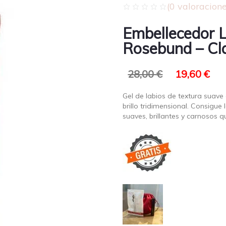
(
0
valoracione
Embellecedor 
Rosebund – Cla
28,00
€
19,60
€
Gel de labios de textura suave
brillo tridimensional. Consigu
suaves, brillantes y carnosos