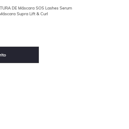
TURA DE Máscara SOS Lashes Serum
áscara Supra Lift & Curl
rito
sApp
terest
Compartir