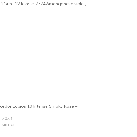
ed 21/red 22 lake, ci 77742/manganese violet,
cedor Labios 19 Intense Smoky Rose –
4, 2023
 similar