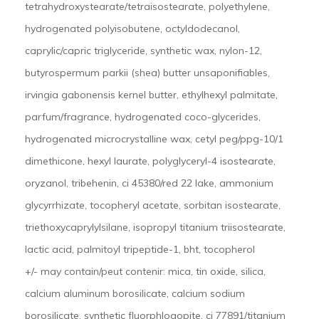
tetrahydroxystearate/tetraisostearate, polyethylene,
hydrogenated polyisobutene, octyldodecanol,
caprylic/capric triglyceride, synthetic wax, nylon-12,
butyrospermum parkii (shea) butter unsaponifiables,
irvingia gabonensis kernel butter, ethylhexyl palmitate,
parfum/fragrance, hydrogenated coco-glycerides,
hydrogenated microcrystalline wax, cetyl peg/ppg-10/1
dimethicone, hexyl laurate, polyglyceryl-4 isostearate,
oryzanol, tribehenin, ci 45380/red 22 lake, ammonium
glycyrrhizate, tocopheryl acetate, sorbitan isostearate,
triethoxycaprylylsilane, isopropyl titanium triisostearate,
lactic acid, palmitoyl tripeptide-1, bht, tocopherol
+/- may contain/peut contenir: mica, tin oxide, silica,
calcium aluminum borosilicate, calcium sodium
borosilicate, synthetic fluorphlogopite, ci 77891/titanium