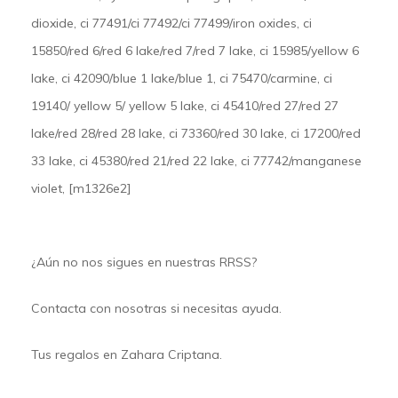
dioxide, ci 77491/ci 77492/ci 77499/iron oxides, ci
15850/red 6/red 6 lake/red 7/red 7 lake, ci 15985/yellow 6
lake, ci 42090/blue 1 lake/blue 1, ci 75470/carmine, ci
19140/ yellow 5/ yellow 5 lake, ci 45410/red 27/red 27
lake/red 28/red 28 lake, ci 73360/red 30 lake, ci 17200/red
33 lake, ci 45380/red 21/red 22 lake, ci 77742/manganese
violet, [m1326e2]
¿Aún no nos sigues en nuestras
RRSS
?
Contacta
con nosotras si necesitas ayuda.
Tus regalos en
Zahara Criptana.