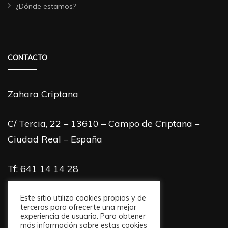
¿Dónde estamos?
CONTACTO
Zahara Criptana
C/ Tercia, 22 – 13610 – Campo de Criptana –
Ciudad Real – España
Tf: 641 14 14 28
info@zaharacriptana.com
Este sitio utiliza cookies propias y de
terceros para ofrecerte una mejor
experiencia de usuario. Para obtener
más información sobre estas cookies