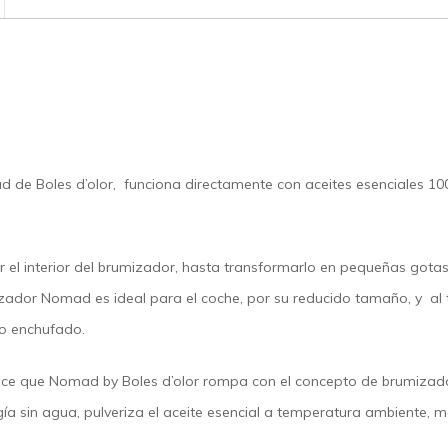
ad
de Boles d’olor, funciona
directamente
con
aceites esenciales 1
r el interior del brumizador, hasta transformarlo en
pequeñas gota
ulizador Nomad
es ideal para el coche
, por su
reducido tamaño
, y al
rlo enchufado.
ace que
Nomad by Boles d’olor
rompa con el concepto de brumizad
gía sin agua
, pulveriza el aceite esencial a temperatura ambiente,