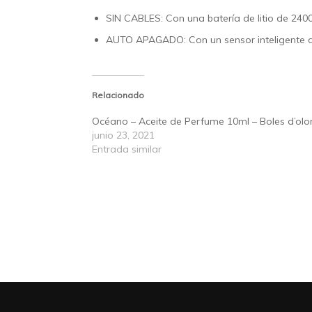
SIN CABLES:
Con una
batería de litio de 24
AUTO APAGADO:
Con un sensor inteligente
Relacionado
Océano – Aceite de Perfume 10ml – Boles d’olo
junio 23, 2021
Entrada similar