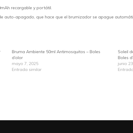
00mAh
recargable y portátil.
 de
auto-apagado
, que hace que el brumizador
se apague automát
r
Bruma Ambiente 50ml Antimosquitos – Boles
Soleil 
d’olor
Boles d
mayo 7, 2025
junio 2
Entrada similar
Entrada