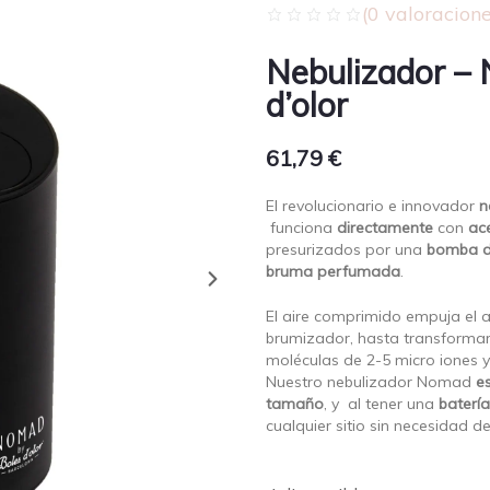
(
0
valoracione
Nebulizador –
d’olor
61,79
€
El revolucionario e innovador
n
funciona
directamente
con
ac
presurizados por una
bomba d
bruma perfumada
.
El aire comprimido empuja el ac
brumizador, hasta transforma
moléculas de 2-5 micro iones 
Nuestro nebulizador Nomad
e
tamaño
, y al tener una
batería
cualquier sitio sin necesidad d