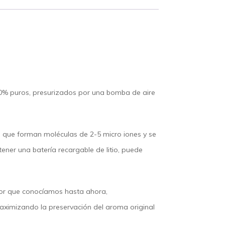
00% puros
, presurizados por una
bomba de aire
s
que forman moléculas de 2-5 micro iones y
se
 tener una
batería recargable de litio
, puede
or que conocíamos hasta ahora,
 maximizando la preservación del
aroma original