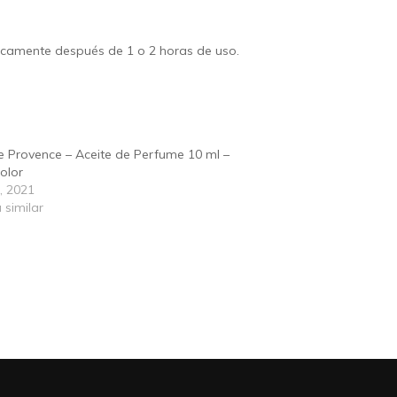
icamente
después de 1 o 2 horas de uso.
de Provence – Aceite de Perfume 10 ml –
’olor
3, 2021
 similar