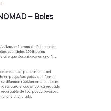
s)
 NOMAD – Boles
ebulizador Nomad
de Boles d’olor,
eites esenciales 100% puros
,
e aire
que desemboca en una
fina
eite esencial por el interior del
rlo en
pequeñas gotas
que forman
y
se difunden rápidamente
en el aire.
s ideal para el coche
, por su
reducido
 recargable de litio
, puede llevarse a
e tenerlo enchufado.