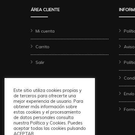
ÁREA CLIENTE
INFORM
Mi cuenta
Polít
Carrito
Aviso
Salir
Polít
Condi
Este sitio utiliza cookies propias y
Envío
de terceros para ofrecerte una
mejor experiencia de usuario. Para
obtener más información sobre
Form
estas cookies y el procesamiento
de datos personales consulta
nuestra Política y Cookies. Puedes
aceptar todas las cookies pulsando
ACEPTAR.