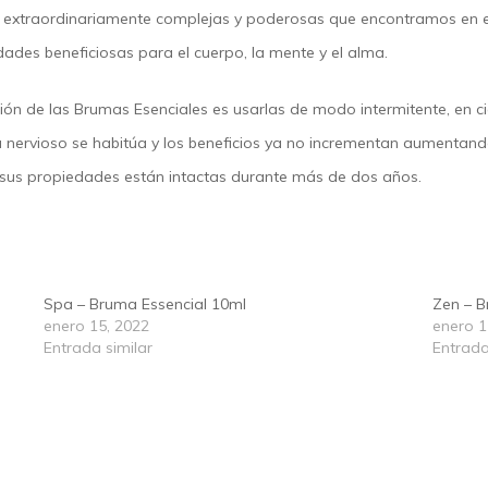
s extraordinariamente complejas y poderosas que encontramos en el 
des beneficiosas para el cuerpo, la mente y el alma.
sión de las Brumas Esenciales es usarlas de modo intermitente, en c
a nervioso se habitúa y los beneficios ya no incrementan aumentand
 sus propiedades están intactas durante más de dos años.
Spa – Bruma Essencial 10ml
Zen – B
enero 15, 2022
enero 1
Entrada similar
Entrada