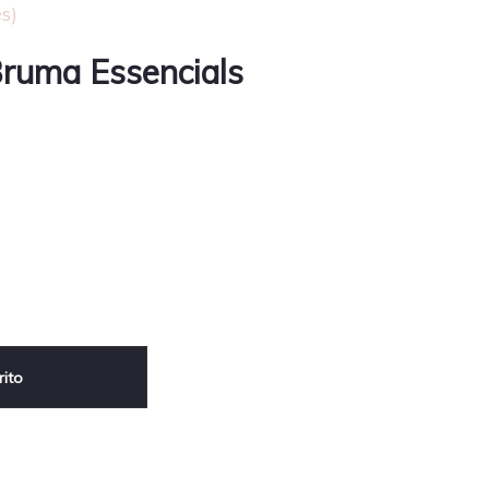
s)
Bruma Essencials
rito