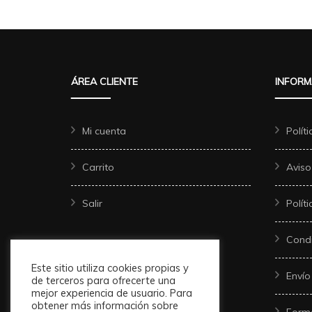
ÁREA CLIENTE
INFORM
Mi cuenta
Polít
Carrito
Aviso
Salir
Polít
Condi
Este sitio utiliza cookies propias y
Envío
de terceros para ofrecerte una
mejor experiencia de usuario. Para
obtener más información sobre