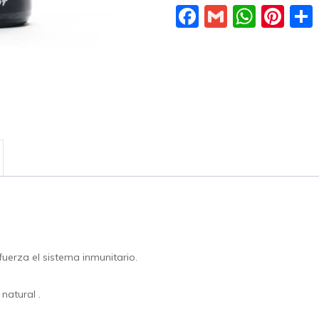
Facebook
Gmail
What
Pin
fuerza el sistema inmunitario.
natural .