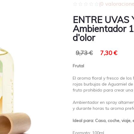
(
0
valoracione
ENTRE UVAS 
Ambientador 1
d’olor
9,73
€
7,30
€
Frutal
El aroma floral y fresco de los 
rojas burbujas de Aguamiel de
fruto prohibido para crear un
Ambientador en spray altamen
y durante horas tu aroma pref
Ideal para: Casa, coche, viaje, e
Formato: 100ml.