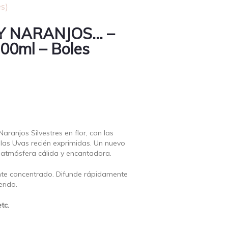
s)
Y NARANJOS… –
00ml – Boles
Naranjos Silvestres en flor, con las
 las Uvas recién exprimidas. Un nuevo
a atmósfera cálida y encantadora.
te concentrado. Difunde rápidamente
erido.
tc.