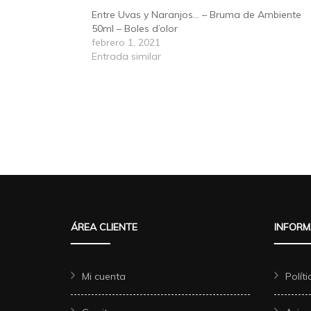
Entre Uvas y Naranjos… – Bruma de Ambiente
50ml – Boles d’olor
febrero 1, 2021
Entrada similar
ÁREA CLIENTE
INFORM
Mi cuenta
Polít