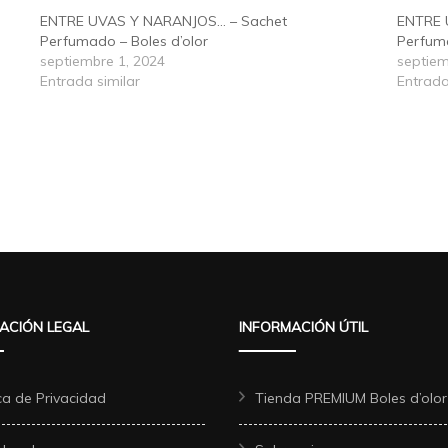
ENTRE UVAS Y NARANJOS… – Sachet
ENTRE 
Perfumado – Boles d’olor
Perfuma
septiembre 1, 2024
septiem
Entrada similar
Entrada
ACIÓN LEGAL
INFORMACIÓN ÚTIL
ica de Privacidad
Tienda PREMIUM Boles d’olor