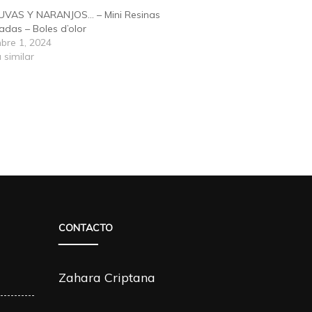
UVAS Y NARANJOS… – Mini Resinas
das – Boles d’olor
bre 1, 2024
 similar
CONTACTO
Zahara Criptana