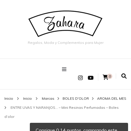
Regalos, Moda y Complementos para Mujer
0
Inicio
Inicio
Marcas
BOLES D'OLOR
AROMA DEL MES
ENTRE UVAS Y NARANJOS… – Mini Resinas Perfumadas – Boles
d’olor
Consigue 0.14 puntos, comprando este