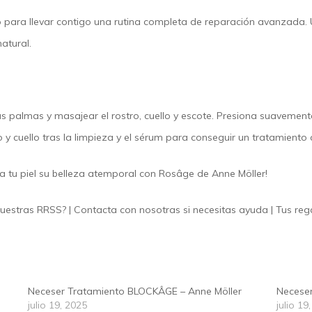
o para llevar contigo una rutina completa de reparación avanzada.
natural.
 palmas y masajear el rostro, cuello y escote. Presiona suavemente
y cuello tras la limpieza y el sérum para conseguir un tratamiento
e a tu piel su belleza atemporal con Rosâge de Anne Möller
!
nuestras
RRSS
? |
Contacta
con nosotras si necesitas ayuda | Tus re
Neceser Tratamiento BLOCKÂGE – Anne Möller
Neceser
julio 19, 2025
julio 19