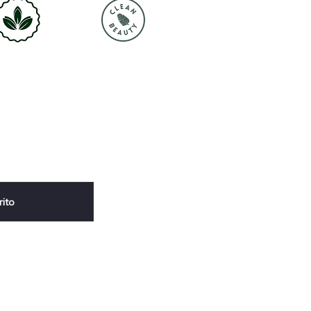
rito
sApp
terest
Compartir