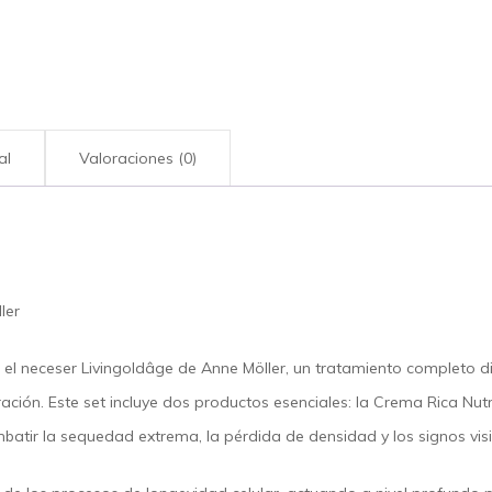
al
Valoraciones (0)
ler
 el
neceser Livingoldâge de Anne Möller
, un tratamiento completo 
ración. Este set incluye dos productos esenciales: la
Crema Rica Nutr
atir la sequedad extrema, la pérdida de densidad y los signos visi