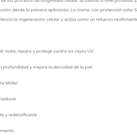
 de los procesos de longevidad celular, actuando a nivel profundo p
l rostro desde la primera aplicación. La crema, con
protección solar 
otencia la regeneración celular y actúa como un refuerzo reafirmant
l)
: nutre, repara y protege contra los rayos UV.
n profundidad y mejora la densidad de la piel.
ne Möller:
 maduras
e y redensificante
imiento