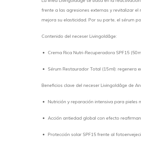
La línea
Livingoldâge
se basa en la reactivación
frente a las agresiones externas y revitalizar e
mejora su elasticidad. Por su parte, el sérum p
Contenido del neceser Livingoldâge:
Crema Rica Nutri-Recuperadora SPF15 (50 m
Sérum Restaurador Total (15 ml)
: regenera e
Beneficios clave del neceser Livingoldâge de An
Nutrición y reparación intensiva para pieles
Acción antiedad global con efecto reafirmant
Protección solar SPF15 frente al fotoenvejec