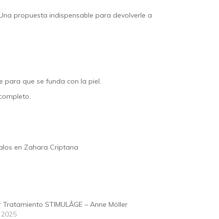
 Una propuesta indispensable para devolverle a
 para que se funda con la piel.
 completo.
galos en
Zahara Criptana
 Tratamiento STIMULÂGE – Anne Möller
, 2025