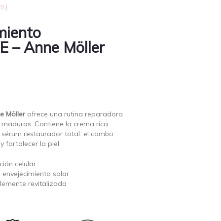
s)
miento
 – Anne Möller
e Möller
ofrece una rutina reparadora
es maduras. Contiene la crema rica
 sérum restaurador total: el combo
 fortalecer la piel.
ción celular
 envejecimiento solar
blemente revitalizada