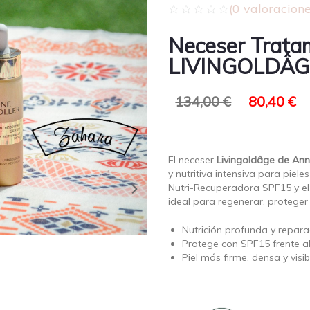
(
0
valoracione
Neceser Trata
LIVINGOLDÂGE
134,00
€
80,40
€
El neceser
Livingoldâge de Ann
y nutritiva intensiva para piel
Nutri-Recuperadora SPF15 y el
ideal para regenerar, proteger y
Nutrición profunda y repara
Protege con SPF15 frente al
Piel más firme, densa y visi