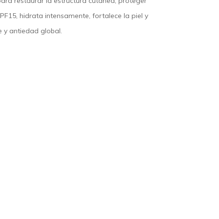
ara restaurar la estructura cutánea, proteger
SPF15
, hidrata intensamente, fortalece la piel y
e y antiedad global.