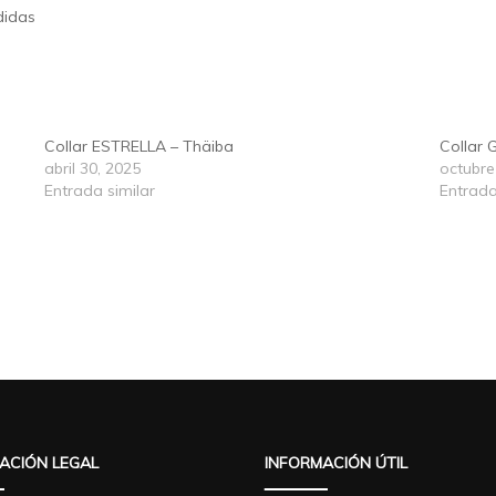
didas
Collar ESTRELLA – Thäiba
Collar 
abril 30, 2025
octubre
Entrada similar
Entrada
ACIÓN LEGAL
INFORMACIÓN ÚTIL