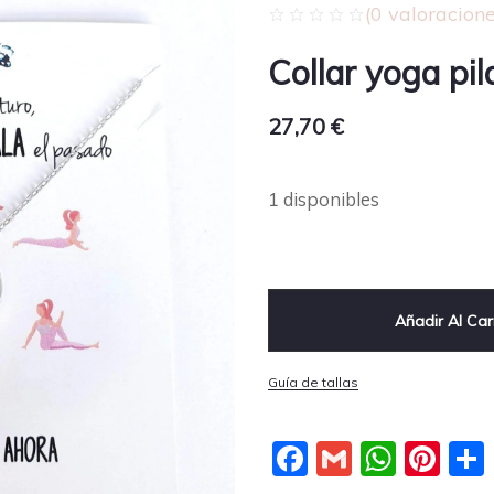
(
0
valoracione
Collar yoga pil
27,70
€
1 disponibles
Añadir Al Car
Guía de tallas
Facebook
Gmail
What
Pin