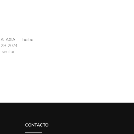
GALAXIA – Thäiba
 29, 2024
 similar
CONTACTO