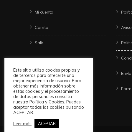
Mi cuenta
Polít
Carrito
Aviso
Salir
Polít
Condi
Este sitio utiliza cookies propias y
Envío
de terceros para ofrecerte una
mejor experiencia de usuario. Para
obtener más información sobre
Form
estas cookies y el procesamiento
de datos personales consulta
nuestra Política y Cookies. Puedes
aceptar todas las cookies pulsando
ACEPTAR.
Leer más
ACEPTAR