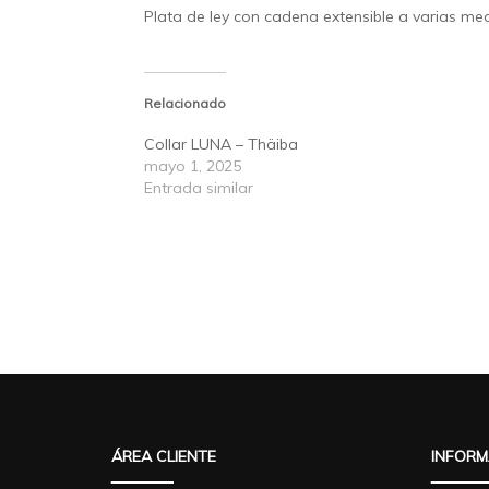
Plata de ley con cadena extensible a varias me
Relacionado
Collar LUNA – Thäiba
mayo 1, 2025
Entrada similar
ÁREA CLIENTE
INFORM