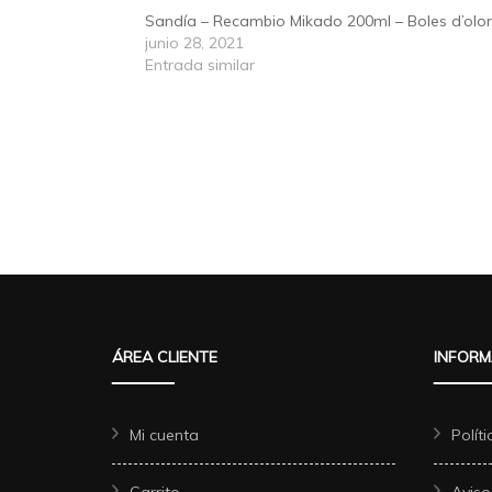
Sandía – Recambio Mikado 200ml – Boles d’olor
junio 28, 2021
Entrada similar
ÁREA CLIENTE
INFORM
Mi cuenta
Polít
Carrito
Aviso