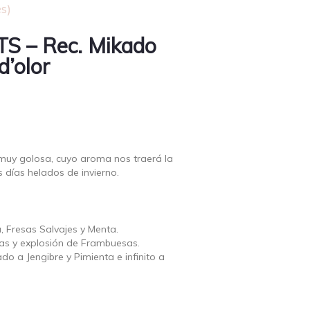
s)
S – Rec. Mikado
d’olor
 muy golosa, cuyo aroma nos traerá la
s días helados de invierno.
 Fresas Salvajes y Menta.
as y explosión de Frambuesas.
o a Jengibre y Pimienta e infinito a