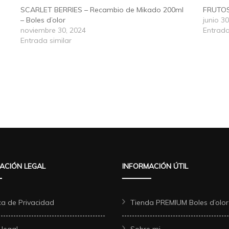
SCARLET BERRIES – Recambio de Mikado 200ml
FRUTOS 
– Boles d’olor
junio 3
noviembre 30, 2024
Entrada
Entrada similar
ACIÓN LEGAL
INFORMACIÓN ÚTIL
ica de Privacidad
Tienda PREMIUM Boles d’olor
 legal
Sobre mi