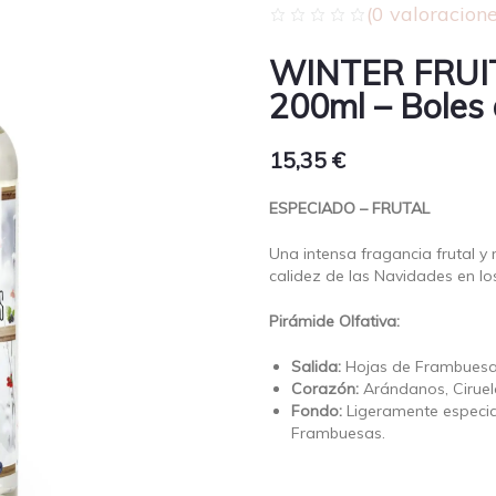
(
0
valoracione
WINTER FRUIT
200ml – Boles 
15,35
€
ESPECIADO – FRUTAL
Una intensa fragancia frutal y
calidez de las Navidades en lo
Pirámide Olfativa:
Salida:
Hojas de Frambuesa,
Corazón:
Arándanos, Ciruel
Fondo:
Ligeramente especiad
Frambuesas.