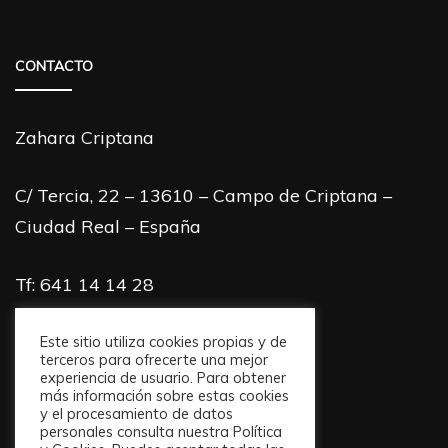
CONTACTO
Zahara Criptana
C/ Tercia, 22 – 13610 – Campo de Criptana –
Ciudad Real – España
Tf: 641 14 14 28
info@zaharacriptana.com
Este sitio utiliza cookies propias y de
terceros para ofrecerte una mejor
experiencia de usuario. Para obtener
más información sobre estas cookies
y el procesamiento de datos
personales consulta nuestra Política