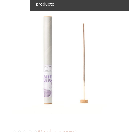
producto.
(
0
valoraciones)