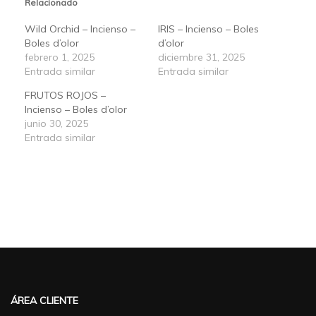
Relacionado
Wild Orchid – Incienso –
IRIS – Incienso – Boles
Boles d’olor
d’olor
febrero 1, 2025
diciembre 31, 2025
Entrada similar
Entrada similar
FRUTOS ROJOS –
Incienso – Boles d’olor
junio 30, 2025
Entrada similar
ÁREA CLIENTE