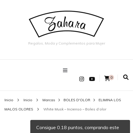
Regalos, Moda y Complementos para Mujer
0
Inicio
Inicio
Marcas
BOLES D'OLOR
ELIMINA LOS
MALOS OLORES
White Musk – Incienso – Boles d’olor
Consigue 0.18 puntos, comprando este